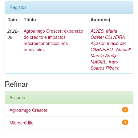
Registos:
Data
Título
Autor(es)
2022-
Agroamigo Crescer: expansão
ALVES, Maria
09
do crédito e impactos
Odete
;
OLIVEIRA,
macroeconômicos nos
Alysson Inácio de
;
municípios
CARNEIRO, Wendell
Márcio Araújo
;
MACIEL, Iracy
Soares Ribeiro
Refinar
Assunto
Agroamigo Crescer
1
Microcrédito
1