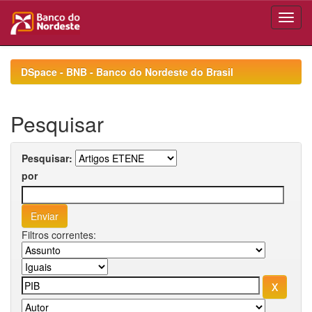
Skip
navigation
DSpace - BNB - Banco do Nordeste do Brasil
Pesquisar
Pesquisar:
por
Filtros correntes: