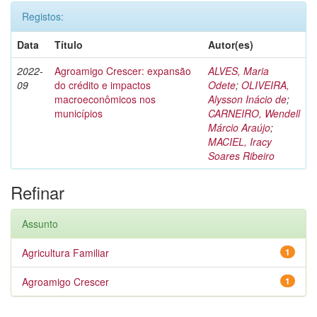
Registos:
Data
Título
Autor(es)
2022-
Agroamigo Crescer: expansão
ALVES, Maria
09
do crédito e impactos
Odete
;
OLIVEIRA,
macroeconômicos nos
Alysson Inácio de
;
municípios
CARNEIRO, Wendell
Márcio Araújo
;
MACIEL, Iracy
Soares Ribeiro
Refinar
Assunto
Agricultura Familiar
1
Agroamigo Crescer
1