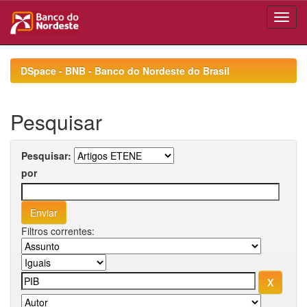
Skip
navigation
DSpace - BNB - Banco do Nordeste do Brasil
Pesquisar
Pesquisar:
por
Filtros correntes: