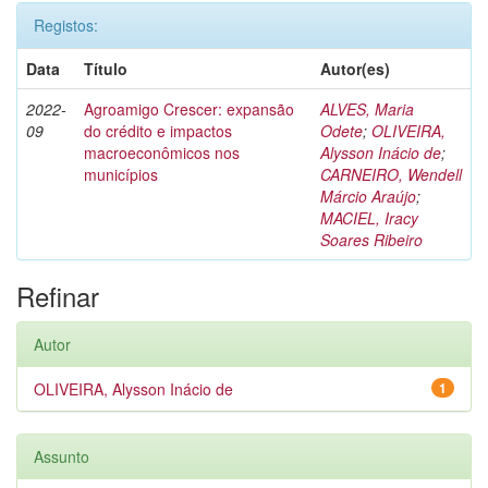
Registos:
Data
Título
Autor(es)
2022-
Agroamigo Crescer: expansão
ALVES, Maria
09
do crédito e impactos
Odete
;
OLIVEIRA,
macroeconômicos nos
Alysson Inácio de
;
municípios
CARNEIRO, Wendell
Márcio Araújo
;
MACIEL, Iracy
Soares Ribeiro
Refinar
Autor
OLIVEIRA, Alysson Inácio de
1
Assunto