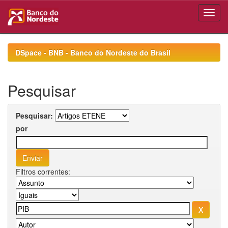
Skip
navigation
DSpace - BNB - Banco do Nordeste do Brasil
Pesquisar
Pesquisar:
por
Filtros correntes: