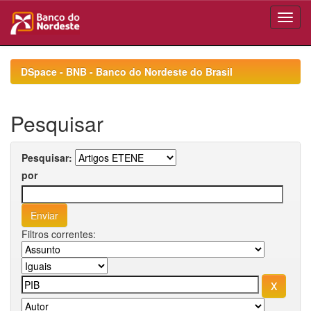
Skip
navigation
DSpace - BNB - Banco do Nordeste do Brasil
Pesquisar
Pesquisar:
por
Filtros correntes: