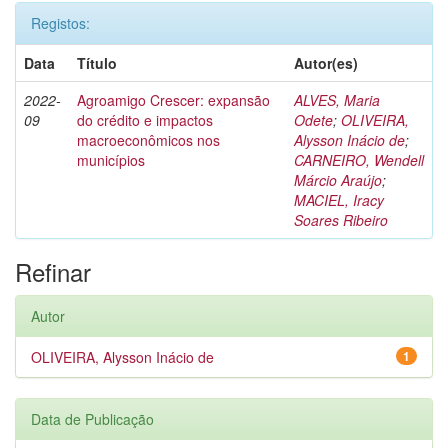
Registos:
Data
Título
Autor(es)
2022-
Agroamigo Crescer: expansão
ALVES, Maria
09
do crédito e impactos
Odete
;
OLIVEIRA,
macroeconômicos nos
Alysson Inácio de
;
municípios
CARNEIRO, Wendell
Márcio Araújo
;
MACIEL, Iracy
Soares Ribeiro
Refinar
Autor
OLIVEIRA, Alysson Inácio de
1
Data de Publicação