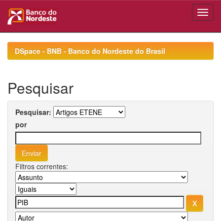
Skip
navigation
DSpace - BNB - Banco do Nordeste do Brasil
Pesquisar
Pesquisar:
por
Filtros correntes: