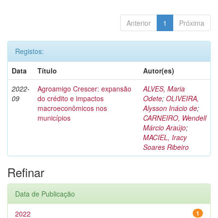
Anterior
1
Próxima
Registos:
Data
Título
Autor(es)
2022-
Agroamigo Crescer: expansão
ALVES, Maria
09
do crédito e impactos
Odete
;
OLIVEIRA,
macroeconômicos nos
Alysson Inácio de
;
municípios
CARNEIRO, Wendell
Márcio Araújo
;
MACIEL, Iracy
Soares Ribeiro
Refinar
Data de Publicação
2022
1