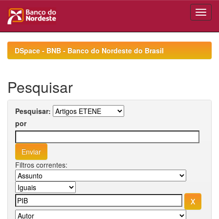
Skip
navigation
DSpace - BNB - Banco do Nordeste do Brasil
Pesquisar
Pesquisar:
por
Filtros correntes: