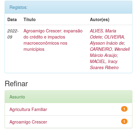
Registos:
Data
Título
Autor(es)
2022-
Agroamigo Crescer: expansão
ALVES, Maria
09
do crédito e impactos
Odete
;
OLIVEIRA,
macroeconômicos nos
Alysson Inácio de
;
municípios
CARNEIRO, Wendell
Márcio Araújo
;
MACIEL, Iracy
Soares Ribeiro
Refinar
Assunto
Agricultura Familiar
1
Agroamigo Crescer
1