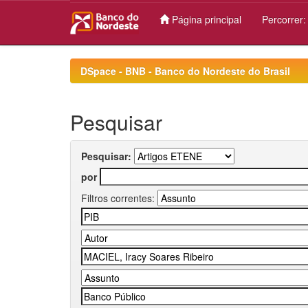
Página principal
Percorrer
Skip
navigation
DSpace - BNB - Banco do Nordeste do Brasil
Pesquisar
Pesquisar:
por
Filtros correntes: