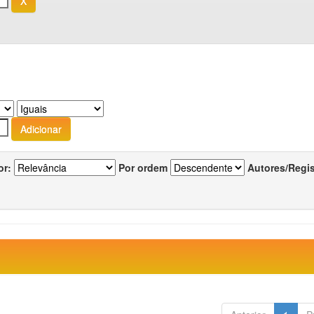
or:
Por ordem
Autores/Regi