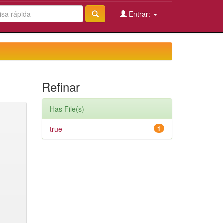
Entrar:
Refinar
Has File(s)
true
1