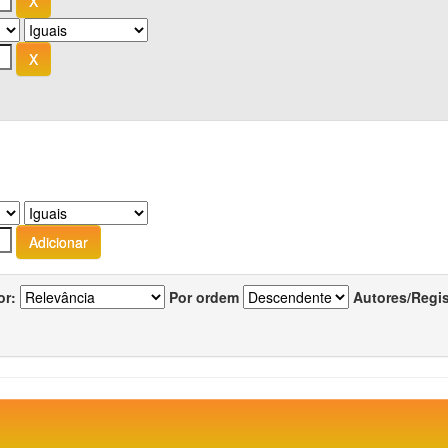
or:
Por ordem
Autores/Regi