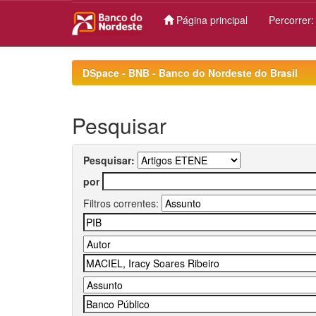
Página principal
Percorrer
Skip
navigation
DSpace - BNB - Banco do Nordeste do Brasil
Pesquisar
Pesquisar:
por
Filtros correntes: