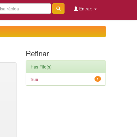
Entrar:
Refinar
Has File(s)
true
1