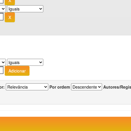
or:
Por ordem
Autores/Regi