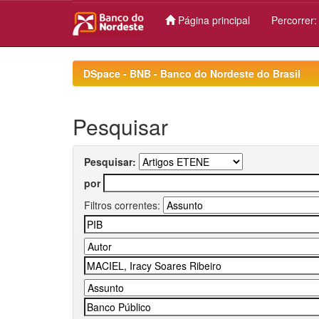
Página principal
Percorrer
Skip
navigation
DSpace - BNB - Banco do Nordeste do Brasil
Pesquisar
Pesquisar:
por
Filtros correntes: