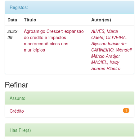
Registos:
Data
Título
Autor(es)
2022-
Agroamigo Crescer: expansão
ALVES, Maria
09
do crédito e impactos
Odete
;
OLIVEIRA,
macroeconômicos nos
Alysson Inácio de
;
municípios
CARNEIRO, Wendell
Márcio Araújo
;
MACIEL, Iracy
Soares Ribeiro
Refinar
Assunto
Crédito
1
Has File(s)