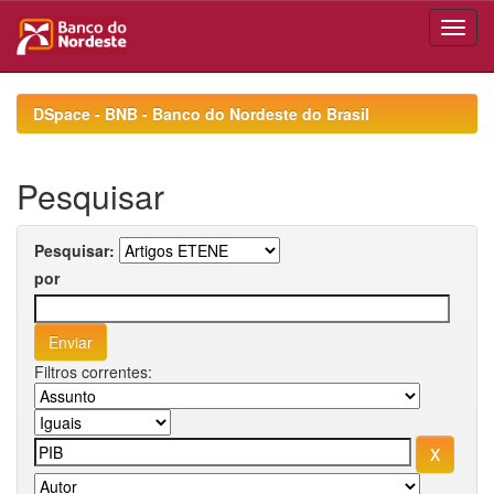
Skip
navigation
DSpace - BNB - Banco do Nordeste do Brasil
Pesquisar
Pesquisar:
por
Filtros correntes: