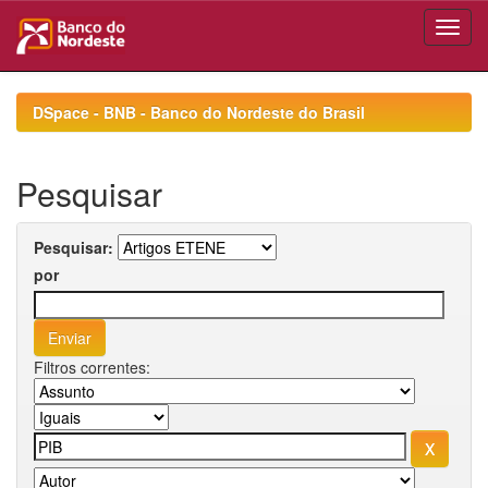
Skip
navigation
DSpace - BNB - Banco do Nordeste do Brasil
Pesquisar
Pesquisar:
por
Filtros correntes: