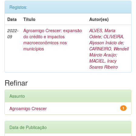
Registos:
Data
Título
Autor(es)
2022-
Agroamigo Crescer: expansão
ALVES, Maria
09
do crédito e impactos
Odete
;
OLIVEIRA,
macroeconômicos nos
Alysson Inácio de
;
municípios
CARNEIRO, Wendell
Márcio Araújo
;
MACIEL, Iracy
Soares Ribeiro
Refinar
Assunto
Agroamigo Crescer
1
Data de Publicação