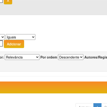
or:
Por ordem
Autores/Regi