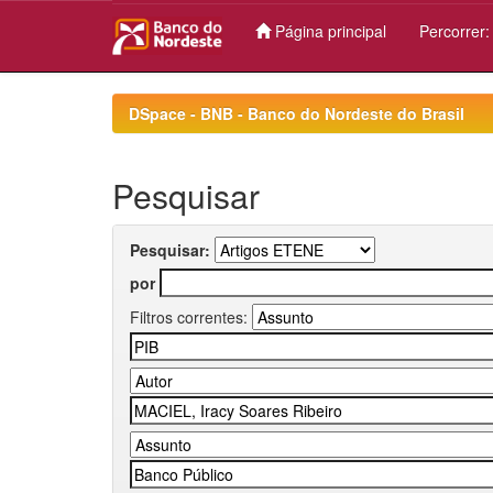
Página principal
Percorrer
Skip
navigation
DSpace - BNB - Banco do Nordeste do Brasil
Pesquisar
Pesquisar:
por
Filtros correntes: