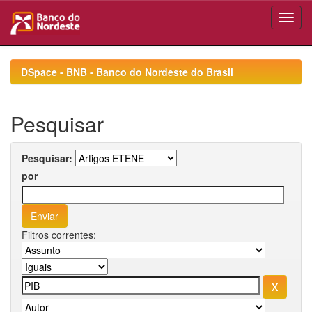
Skip
navigation
DSpace - BNB - Banco do Nordeste do Brasil
Pesquisar
Pesquisar:
por
Filtros correntes: