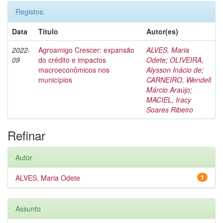
Registos:
Data
Título
Autor(es)
2022-
Agroamigo Crescer: expansão
ALVES, Maria
09
do crédito e impactos
Odete
;
OLIVEIRA,
macroeconômicos nos
Alysson Inácio de
;
municípios
CARNEIRO, Wendell
Márcio Araújo
;
MACIEL, Iracy
Soares Ribeiro
Refinar
Autor
ALVES, Maria Odete
1
Assunto