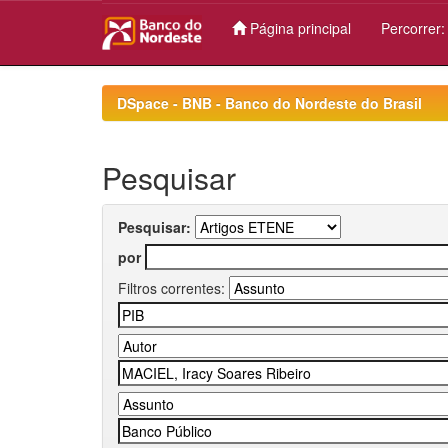
Página principal
Percorrer
Skip
navigation
DSpace - BNB - Banco do Nordeste do Brasil
Pesquisar
Pesquisar:
por
Filtros correntes: