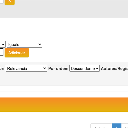
or:
Por ordem
Autores/Regi