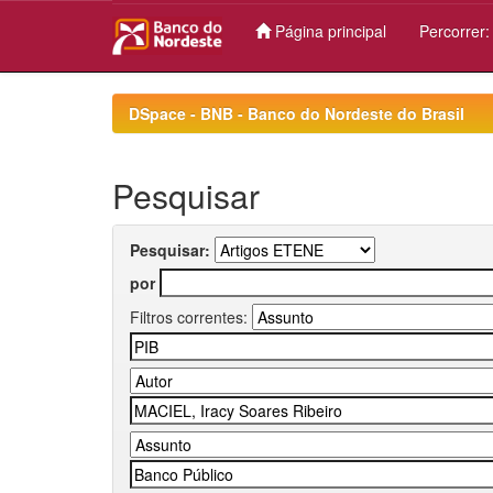
Página principal
Percorrer
Skip
navigation
DSpace - BNB - Banco do Nordeste do Brasil
Pesquisar
Pesquisar:
por
Filtros correntes: