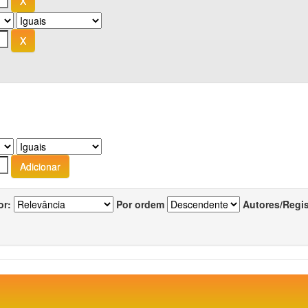
or:
Por ordem
Autores/Regi