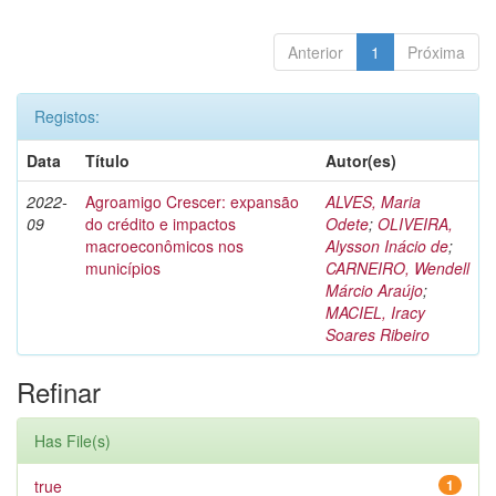
Anterior
1
Próxima
Registos:
Data
Título
Autor(es)
2022-
Agroamigo Crescer: expansão
ALVES, Maria
09
do crédito e impactos
Odete
;
OLIVEIRA,
macroeconômicos nos
Alysson Inácio de
;
municípios
CARNEIRO, Wendell
Márcio Araújo
;
MACIEL, Iracy
Soares Ribeiro
Refinar
Has File(s)
true
1