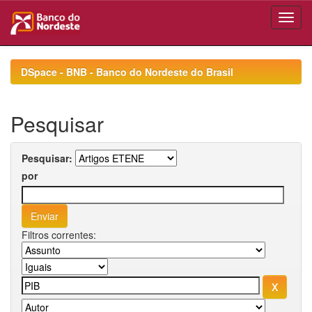
Skip
navigation
DSpace - BNB - Banco do Nordeste do Brasil
Pesquisar
Pesquisar:
por
Filtros correntes: