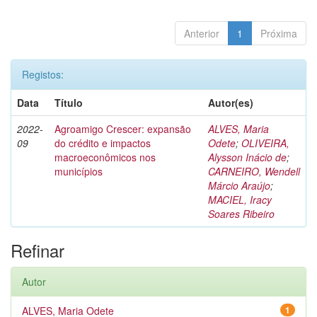
Anterior
1
Próxima
Registos:
Data
Título
Autor(es)
2022-
Agroamigo Crescer: expansão
ALVES, Maria
09
do crédito e impactos
Odete
;
OLIVEIRA,
macroeconômicos nos
Alysson Inácio de
;
municípios
CARNEIRO, Wendell
Márcio Araújo
;
MACIEL, Iracy
Soares Ribeiro
Refinar
Autor
ALVES, Maria Odete
1