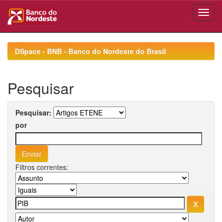
Skip
navigation
DSpace - BNB - Banco do Nordeste do Brasil
Pesquisar
Pesquisar:
por
Filtros correntes: