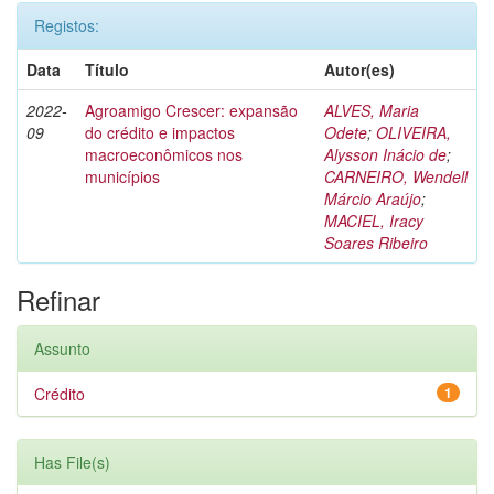
Registos:
Data
Título
Autor(es)
2022-
Agroamigo Crescer: expansão
ALVES, Maria
09
do crédito e impactos
Odete
;
OLIVEIRA,
macroeconômicos nos
Alysson Inácio de
;
municípios
CARNEIRO, Wendell
Márcio Araújo
;
MACIEL, Iracy
Soares Ribeiro
Refinar
Assunto
Crédito
1
Has File(s)