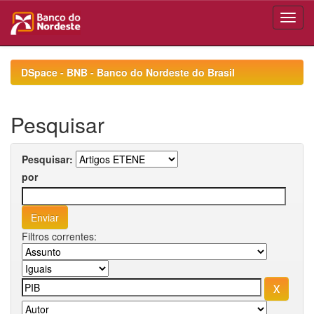
Skip
navigation
DSpace - BNB - Banco do Nordeste do Brasil
Pesquisar
Pesquisar:
por
Filtros correntes: