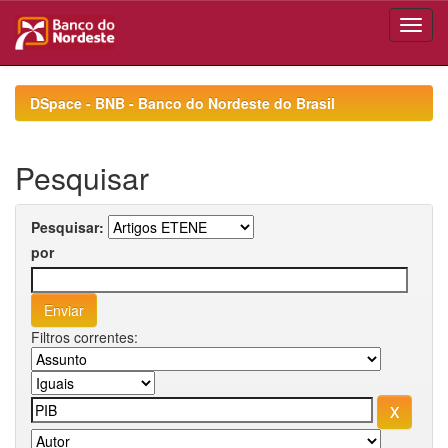
Skip
navigation
DSpace - BNB - Banco do Nordeste do Brasil
Pesquisar
Pesquisar:
por
Filtros correntes: