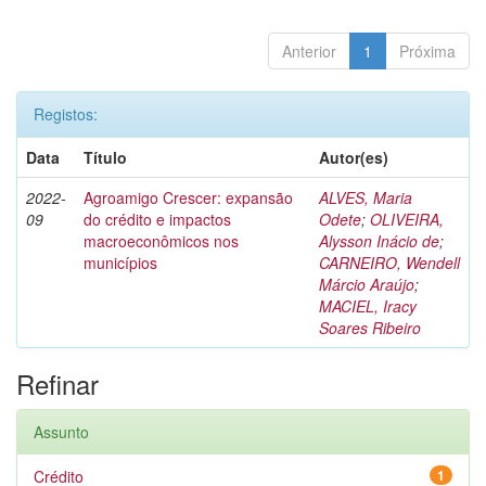
Anterior
1
Próxima
Registos:
Data
Título
Autor(es)
2022-
Agroamigo Crescer: expansão
ALVES, Maria
09
do crédito e impactos
Odete
;
OLIVEIRA,
macroeconômicos nos
Alysson Inácio de
;
municípios
CARNEIRO, Wendell
Márcio Araújo
;
MACIEL, Iracy
Soares Ribeiro
Refinar
Assunto
Crédito
1