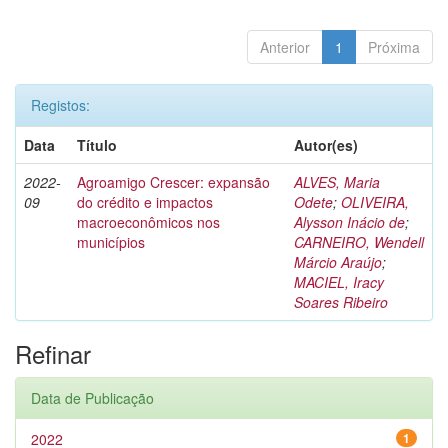
Anterior
1
Próxima
Registos:
Data
Título
Autor(es)
2022-
Agroamigo Crescer: expansão
ALVES, Maria
09
do crédito e impactos
Odete
;
OLIVEIRA,
macroeconômicos nos
Alysson Inácio de
;
municípios
CARNEIRO, Wendell
Márcio Araújo
;
MACIEL, Iracy
Soares Ribeiro
Refinar
Data de Publicação
2022
1