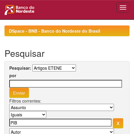
Skip
navigation
DSpace - BNB - Banco do Nordeste do Brasil
Pesquisar
Pesquisar:
por
Filtros correntes: