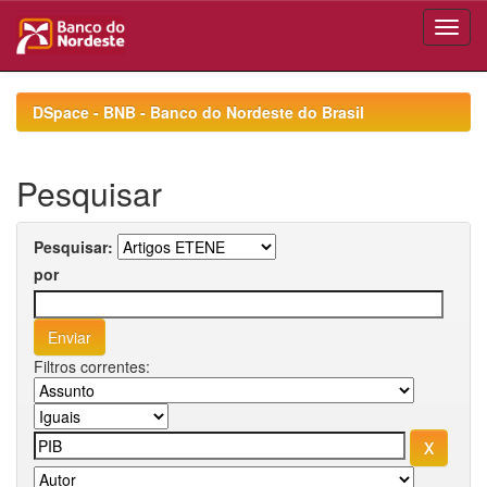
Skip
navigation
DSpace - BNB - Banco do Nordeste do Brasil
Pesquisar
Pesquisar:
por
Filtros correntes: