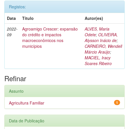
Registos:
Data
Título
Autor(es)
2022-
Agroamigo Crescer: expansão
ALVES, Maria
09
do crédito e impactos
Odete
;
OLIVEIRA,
macroeconômicos nos
Alysson Inácio de
;
municípios
CARNEIRO, Wendell
Márcio Araújo
;
MACIEL, Iracy
Soares Ribeiro
Refinar
Assunto
Agricultura Familiar
1
Data de Publicação