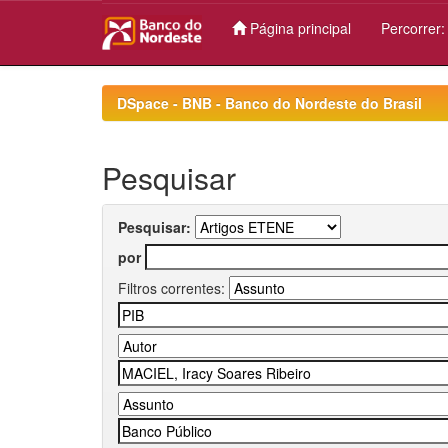
Página principal
Percorrer
Skip
navigation
DSpace - BNB - Banco do Nordeste do Brasil
Pesquisar
Pesquisar:
por
Filtros correntes: