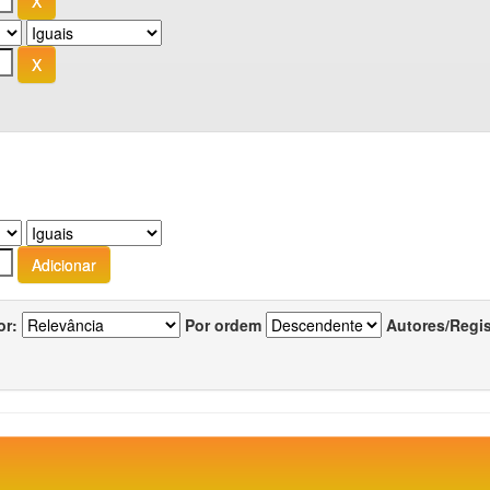
or:
Por ordem
Autores/Regi