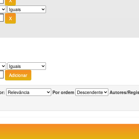
or:
Por ordem
Autores/Regi