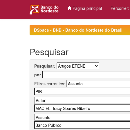
Página principal
Percorrer
Skip
navigation
DSpace - BNB - Banco do Nordeste do Brasil
Pesquisar
Pesquisar:
por
Filtros correntes: