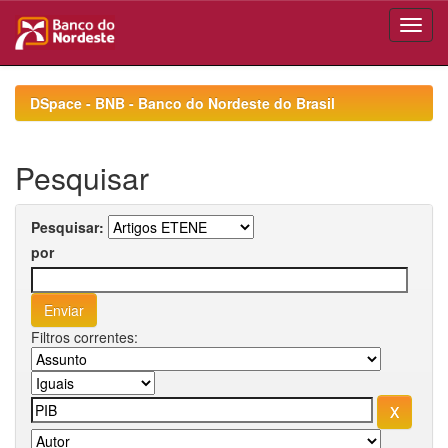
Skip
navigation
DSpace - BNB - Banco do Nordeste do Brasil
Pesquisar
Pesquisar:
por
Filtros correntes: