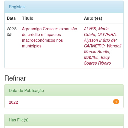
Registos:
Data
Título
Autor(es)
2022-
Agroamigo Crescer: expansão
ALVES, Maria
09
do crédito e impactos
Odete
;
OLIVEIRA,
macroeconômicos nos
Alysson Inácio de
;
municípios
CARNEIRO, Wendell
Márcio Araújo
;
MACIEL, Iracy
Soares Ribeiro
Refinar
Data de Publicação
2022
1
Has File(s)