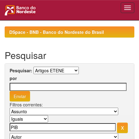
Skip
navigation
DSpace - BNB - Banco do Nordeste do Brasil
Pesquisar
Pesquisar:
por
Filtros correntes: