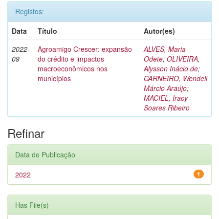
Registos:
Data
Título
Autor(es)
2022-
Agroamigo Crescer: expansão
ALVES, Maria
09
do crédito e impactos
Odete
;
OLIVEIRA,
macroeconômicos nos
Alysson Inácio de
;
municípios
CARNEIRO, Wendell
Márcio Araújo
;
MACIEL, Iracy
Soares Ribeiro
Refinar
Data de Publicação
2022
1
Has File(s)