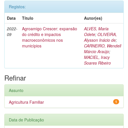
Registos:
Data
Título
Autor(es)
2022-
Agroamigo Crescer: expansão
ALVES, Maria
09
do crédito e impactos
Odete
;
OLIVEIRA,
macroeconômicos nos
Alysson Inácio de
;
municípios
CARNEIRO, Wendell
Márcio Araújo
;
MACIEL, Iracy
Soares Ribeiro
Refinar
Assunto
Agricultura Familiar
1
Data de Publicação