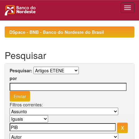
Skip
navigation
DSpace - BNB - Banco do Nordeste do Brasil
Pesquisar
Pesquisar:
por
Filtros correntes: