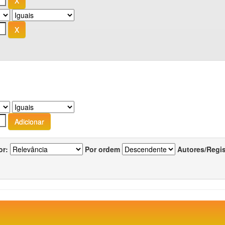
or:
Por ordem
Autores/Regi