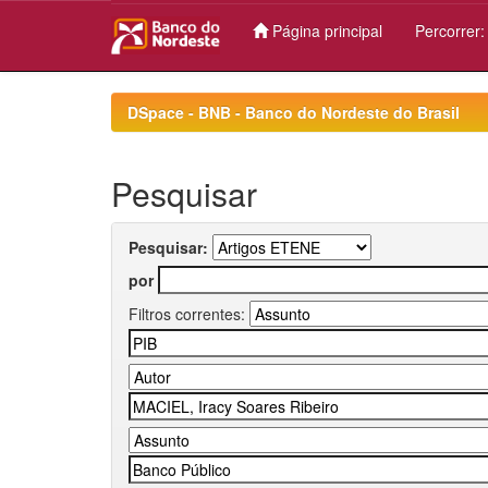
Página principal
Percorrer
Skip
navigation
DSpace - BNB - Banco do Nordeste do Brasil
Pesquisar
Pesquisar:
por
Filtros correntes: