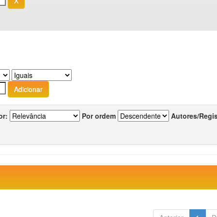
or:
Por ordem
Autores/Regi