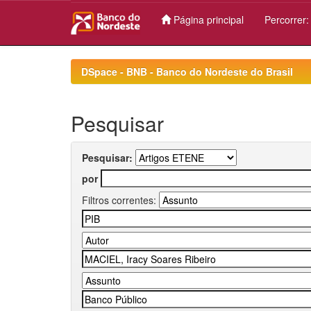
Página principal
Percorrer
Skip
navigation
DSpace - BNB - Banco do Nordeste do Brasil
Pesquisar
Pesquisar:
por
Filtros correntes: