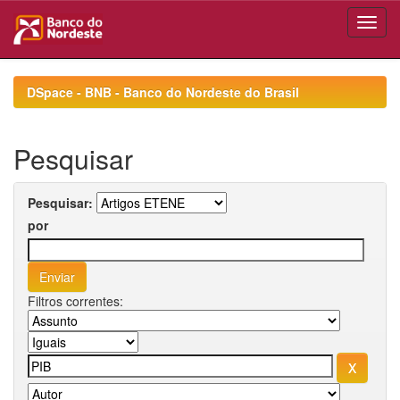
Skip
navigation
DSpace - BNB - Banco do Nordeste do Brasil
Pesquisar
Pesquisar:
por
Filtros correntes: