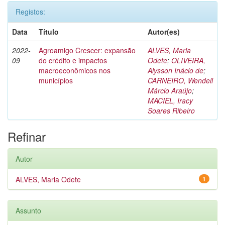
Registos:
Data
Título
Autor(es)
2022-
Agroamigo Crescer: expansão
ALVES, Maria
09
do crédito e impactos
Odete
;
OLIVEIRA,
macroeconômicos nos
Alysson Inácio de
;
municípios
CARNEIRO, Wendell
Márcio Araújo
;
MACIEL, Iracy
Soares Ribeiro
Refinar
Autor
ALVES, Maria Odete
1
Assunto