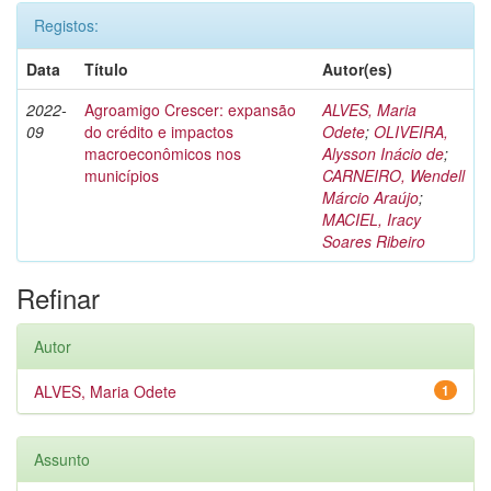
Registos:
Data
Título
Autor(es)
2022-
Agroamigo Crescer: expansão
ALVES, Maria
09
do crédito e impactos
Odete
;
OLIVEIRA,
macroeconômicos nos
Alysson Inácio de
;
municípios
CARNEIRO, Wendell
Márcio Araújo
;
MACIEL, Iracy
Soares Ribeiro
Refinar
Autor
ALVES, Maria Odete
1
Assunto