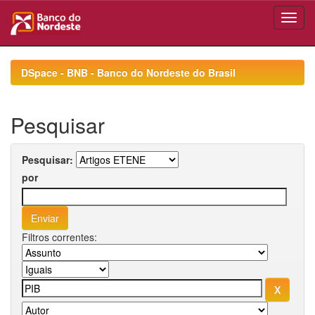
Skip
navigation
DSpace - BNB - Banco do Nordeste do Brasil
Pesquisar
Pesquisar:
por
Filtros correntes: