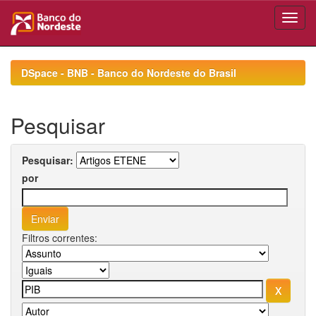
Skip
navigation
DSpace - BNB - Banco do Nordeste do Brasil
Pesquisar
Pesquisar:
por
Filtros correntes: