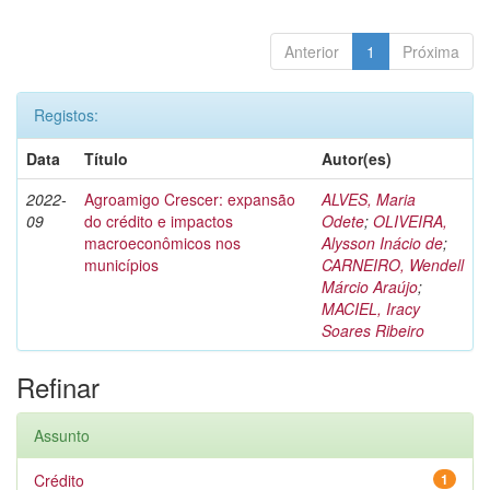
Anterior
1
Próxima
Registos:
Data
Título
Autor(es)
2022-
Agroamigo Crescer: expansão
ALVES, Maria
09
do crédito e impactos
Odete
;
OLIVEIRA,
macroeconômicos nos
Alysson Inácio de
;
municípios
CARNEIRO, Wendell
Márcio Araújo
;
MACIEL, Iracy
Soares Ribeiro
Refinar
Assunto
Crédito
1