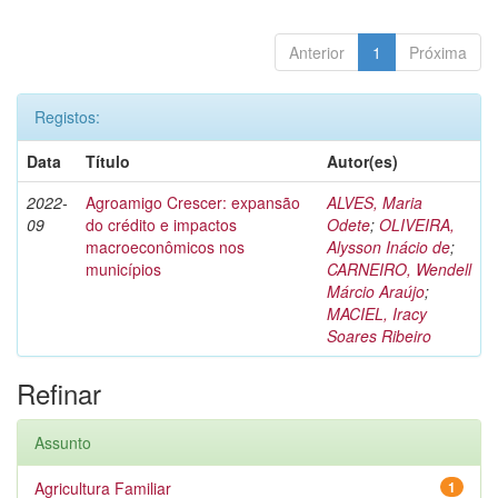
Anterior
1
Próxima
Registos:
Data
Título
Autor(es)
2022-
Agroamigo Crescer: expansão
ALVES, Maria
09
do crédito e impactos
Odete
;
OLIVEIRA,
macroeconômicos nos
Alysson Inácio de
;
municípios
CARNEIRO, Wendell
Márcio Araújo
;
MACIEL, Iracy
Soares Ribeiro
Refinar
Assunto
Agricultura Familiar
1