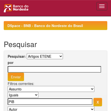
Skip
navigation
DSpace - BNB - Banco do Nordeste do Brasil
Pesquisar
Pesquisar:
por
Filtros correntes: