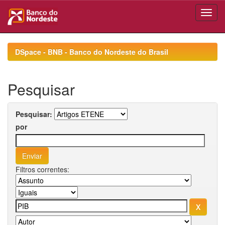
Skip
navigation
DSpace - BNB - Banco do Nordeste do Brasil
Pesquisar
Pesquisar:
por
Filtros correntes: