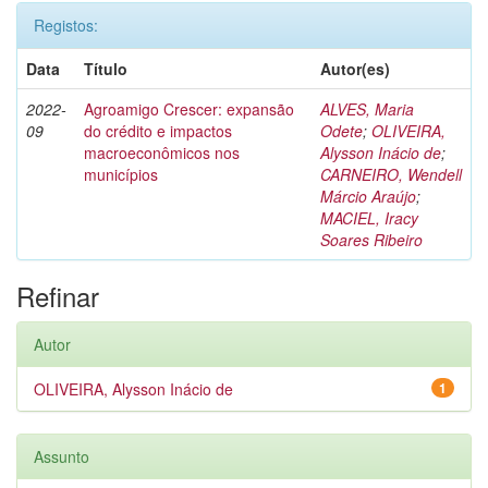
Registos:
Data
Título
Autor(es)
2022-
Agroamigo Crescer: expansão
ALVES, Maria
09
do crédito e impactos
Odete
;
OLIVEIRA,
macroeconômicos nos
Alysson Inácio de
;
municípios
CARNEIRO, Wendell
Márcio Araújo
;
MACIEL, Iracy
Soares Ribeiro
Refinar
Autor
OLIVEIRA, Alysson Inácio de
1
Assunto