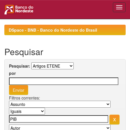
Skip
navigation
DSpace - BNB - Banco do Nordeste do Brasil
Pesquisar
Pesquisar:
por
Filtros correntes: