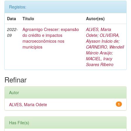
Registos:
Data
Título
Autor(es)
2022-
Agroamigo Crescer: expansão
ALVES, Maria
09
do crédito e impactos
Odete
;
OLIVEIRA,
macroeconômicos nos
Alysson Inácio de
;
municípios
CARNEIRO, Wendell
Márcio Araújo
;
MACIEL, Iracy
Soares Ribeiro
Refinar
Autor
ALVES, Maria Odete
1
Has File(s)