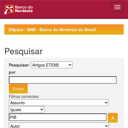
Skip
navigation
DSpace - BNB - Banco do Nordeste do Brasil
Pesquisar
Pesquisar:
por
Filtros correntes: