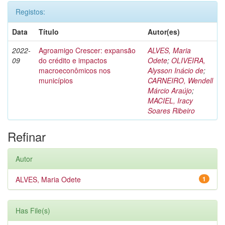
Registos:
Data
Título
Autor(es)
2022-
Agroamigo Crescer: expansão
ALVES, Maria
09
do crédito e impactos
Odete
;
OLIVEIRA,
macroeconômicos nos
Alysson Inácio de
;
municípios
CARNEIRO, Wendell
Márcio Araújo
;
MACIEL, Iracy
Soares Ribeiro
Refinar
Autor
ALVES, Maria Odete
1
Has File(s)