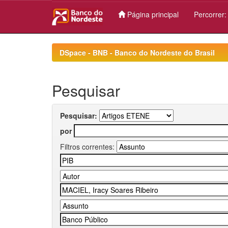
Página principal
Percorrer
Skip
navigation
DSpace - BNB - Banco do Nordeste do Brasil
Pesquisar
Pesquisar:
por
Filtros correntes: