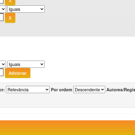
or:
Por ordem
Autores/Regi