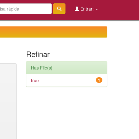
Entrar:
Refinar
Has File(s)
true
1