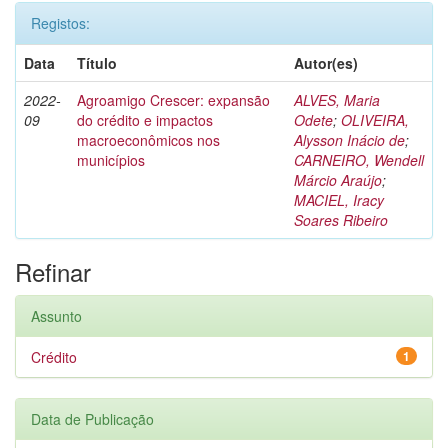
Registos:
Data
Título
Autor(es)
2022-
Agroamigo Crescer: expansão
ALVES, Maria
09
do crédito e impactos
Odete
;
OLIVEIRA,
macroeconômicos nos
Alysson Inácio de
;
municípios
CARNEIRO, Wendell
Márcio Araújo
;
MACIEL, Iracy
Soares Ribeiro
Refinar
Assunto
Crédito
1
Data de Publicação