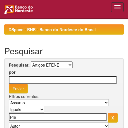
Skip
navigation
DSpace - BNB - Banco do Nordeste do Brasil
Pesquisar
Pesquisar:
por
Filtros correntes: