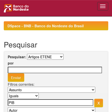
Skip
navigation
DSpace - BNB - Banco do Nordeste do Brasil
Pesquisar
Pesquisar:
por
Filtros correntes: