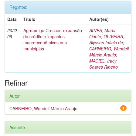
Registos:
Data
Título
Autor(es)
2022-
Agroamigo Crescer: expansão
ALVES, Maria
09
do crédito e impactos
Odete
;
OLIVEIRA,
macroeconômicos nos
Alysson Inácio de
;
municípios
CARNEIRO, Wendell
Márcio Araújo
;
MACIEL, Iracy
Soares Ribeiro
Refinar
Autor
CARNEIRO, Wendell Márcio Araújo
1
Assunto