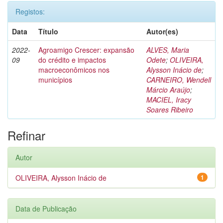
Registos:
Data
Título
Autor(es)
2022-
Agroamigo Crescer: expansão
ALVES, Maria
09
do crédito e impactos
Odete
;
OLIVEIRA,
macroeconômicos nos
Alysson Inácio de
;
municípios
CARNEIRO, Wendell
Márcio Araújo
;
MACIEL, Iracy
Soares Ribeiro
Refinar
Autor
OLIVEIRA, Alysson Inácio de
1
Data de Publicação