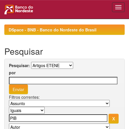
Skip
navigation
DSpace - BNB - Banco do Nordeste do Brasil
Pesquisar
Pesquisar:
por
Filtros correntes: