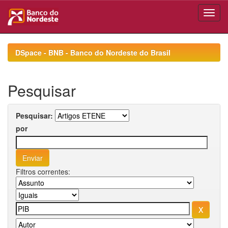
Skip
navigation
DSpace - BNB - Banco do Nordeste do Brasil
Pesquisar
Pesquisar:
por
Filtros correntes: