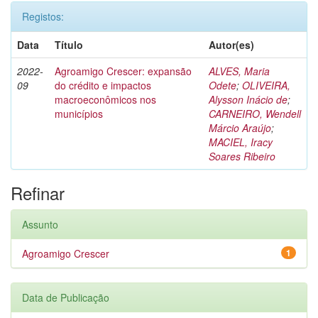
Registos:
Data
Título
Autor(es)
2022-
Agroamigo Crescer: expansão
ALVES, Maria
09
do crédito e impactos
Odete
;
OLIVEIRA,
macroeconômicos nos
Alysson Inácio de
;
municípios
CARNEIRO, Wendell
Márcio Araújo
;
MACIEL, Iracy
Soares Ribeiro
Refinar
Assunto
Agroamigo Crescer
1
Data de Publicação