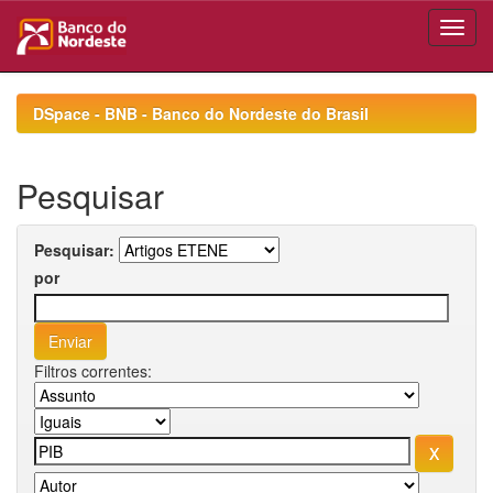
Skip
navigation
DSpace - BNB - Banco do Nordeste do Brasil
Pesquisar
Pesquisar:
por
Filtros correntes: