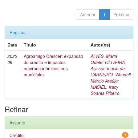
Anterior
1
Próxima
Registos:
Data
Título
Autor(es)
2022-
Agroamigo Crescer: expansão
ALVES, Maria
09
do crédito e impactos
Odete
;
OLIVEIRA,
macroeconômicos nos
Alysson Inácio de
;
municípios
CARNEIRO, Wendell
Márcio Araújo
;
MACIEL, Iracy
Soares Ribeiro
Refinar
Assunto
Crédito
1