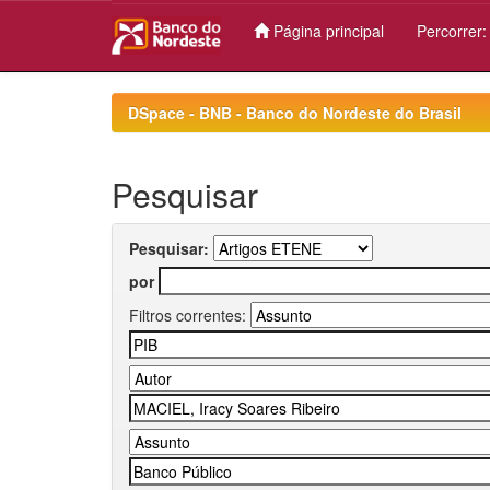
Página principal
Percorrer
Skip
navigation
DSpace - BNB - Banco do Nordeste do Brasil
Pesquisar
Pesquisar:
por
Filtros correntes: