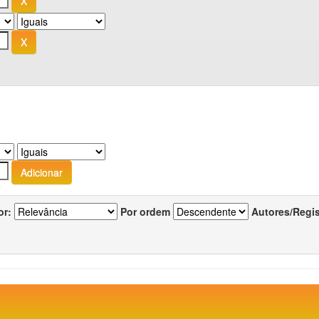
or:
Por ordem
Autores/Regi