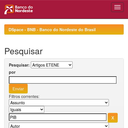
Skip
navigation
DSpace - BNB - Banco do Nordeste do Brasil
Pesquisar
Pesquisar:
por
Filtros correntes: