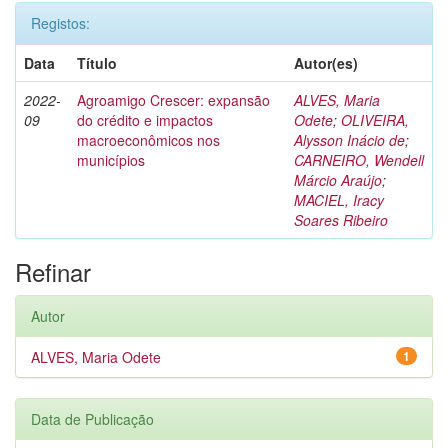
Registos:
Data
Título
Autor(es)
2022-
Agroamigo Crescer: expansão
ALVES, Maria
09
do crédito e impactos
Odete
;
OLIVEIRA,
macroeconômicos nos
Alysson Inácio de
;
municípios
CARNEIRO, Wendell
Márcio Araújo
;
MACIEL, Iracy
Soares Ribeiro
Refinar
Autor
ALVES, Maria Odete
1
Data de Publicação