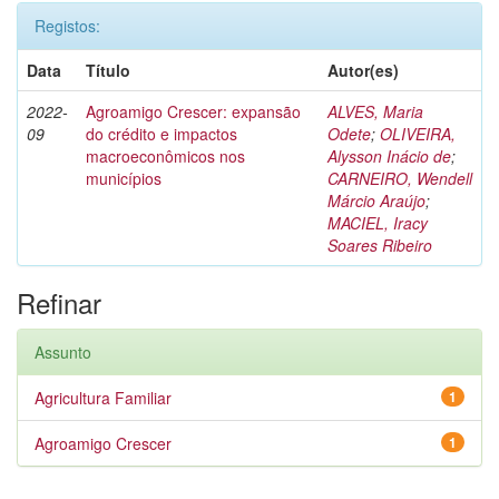
Registos:
Data
Título
Autor(es)
2022-
Agroamigo Crescer: expansão
ALVES, Maria
09
do crédito e impactos
Odete
;
OLIVEIRA,
macroeconômicos nos
Alysson Inácio de
;
municípios
CARNEIRO, Wendell
Márcio Araújo
;
MACIEL, Iracy
Soares Ribeiro
Refinar
Assunto
Agricultura Familiar
1
Agroamigo Crescer
1