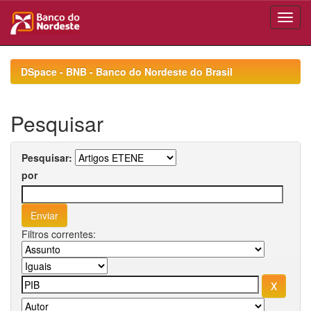
Skip
navigation
DSpace - BNB - Banco do Nordeste do Brasil
Pesquisar
Pesquisar:
por
Filtros correntes: