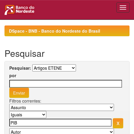
Skip
navigation
DSpace - BNB - Banco do Nordeste do Brasil
Pesquisar
Pesquisar:
por
Filtros correntes: