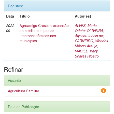
Registos:
Data
Título
Autor(es)
2022-
Agroamigo Crescer: expansão
ALVES, Maria
09
do crédito e impactos
Odete
;
OLIVEIRA,
macroeconômicos nos
Alysson Inácio de
;
municípios
CARNEIRO, Wendell
Márcio Araújo
;
MACIEL, Iracy
Soares Ribeiro
Refinar
Assunto
Agricultura Familiar
1
Data de Publicação