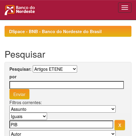
Skip
navigation
DSpace - BNB - Banco do Nordeste do Brasil
Pesquisar
Pesquisar:
por
Filtros correntes: