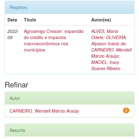
Registos:
Data
Título
Autor(es)
2022-
Agroamigo Crescer: expansão
ALVES, Maria
09
do crédito e impactos
Odete
;
OLIVEIRA,
macroeconômicos nos
Alysson Inácio de
;
municípios
CARNEIRO, Wendell
Márcio Araújo
;
MACIEL, Iracy
Soares Ribeiro
Refinar
Autor
CARNEIRO, Wendell Márcio Araújo
1
Assunto