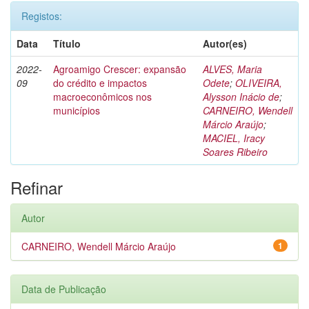
Registos:
Data
Título
Autor(es)
2022-
Agroamigo Crescer: expansão
ALVES, Maria
09
do crédito e impactos
Odete
;
OLIVEIRA,
macroeconômicos nos
Alysson Inácio de
;
municípios
CARNEIRO, Wendell
Márcio Araújo
;
MACIEL, Iracy
Soares Ribeiro
Refinar
Autor
CARNEIRO, Wendell Márcio Araújo
1
Data de Publicação