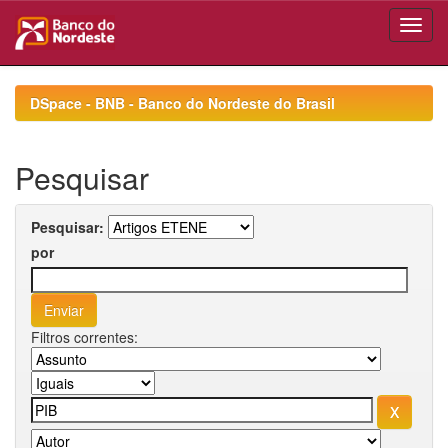
Skip
navigation
DSpace - BNB - Banco do Nordeste do Brasil
Pesquisar
Pesquisar:
por
Filtros correntes: