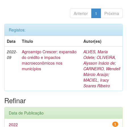
Anterior
1
Próxima
Registos:
Data
Título
Autor(es)
2022-
Agroamigo Crescer: expansão
ALVES, Maria
09
do crédito e impactos
Odete
;
OLIVEIRA,
macroeconômicos nos
Alysson Inácio de
;
municípios
CARNEIRO, Wendell
Márcio Araújo
;
MACIEL, Iracy
Soares Ribeiro
Refinar
Data de Publicação
2022
1