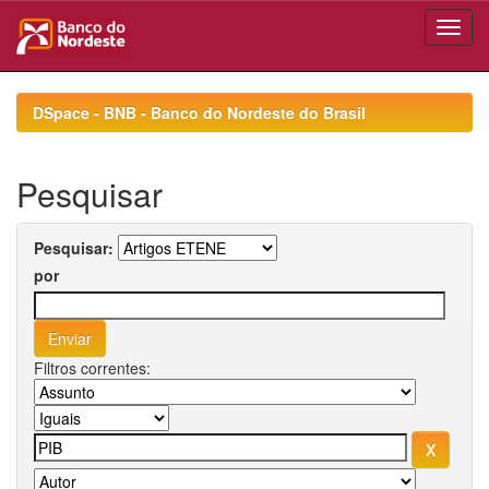
Skip
navigation
DSpace - BNB - Banco do Nordeste do Brasil
Pesquisar
Pesquisar:
por
Filtros correntes: