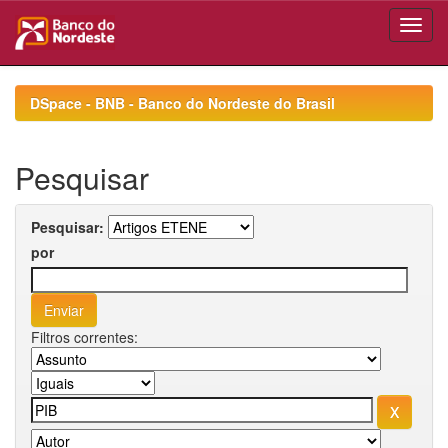
Skip
navigation
DSpace - BNB - Banco do Nordeste do Brasil
Pesquisar
Pesquisar:
por
Filtros correntes: