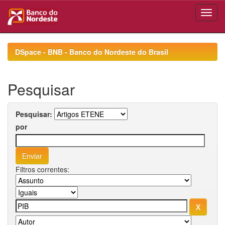
Skip
navigation
DSpace - BNB - Banco do Nordeste do Brasil
Pesquisar
Pesquisar:
por
Filtros correntes: