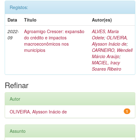
Registos:
Data
Título
Autor(es)
2022-
Agroamigo Crescer: expansão
ALVES, Maria
09
do crédito e impactos
Odete
;
OLIVEIRA,
macroeconômicos nos
Alysson Inácio de
;
municípios
CARNEIRO, Wendell
Márcio Araújo
;
MACIEL, Iracy
Soares Ribeiro
Refinar
Autor
OLIVEIRA, Alysson Inácio de
1
Assunto